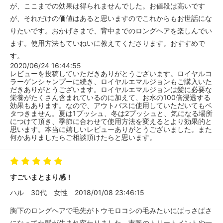
が、ここまでの効果は得られませんでした。お値段は高いです
が、それだけの価値はあると思いますのでこれからもお世話にな
りたいです。おかげさまで、背中までのロングヘアを楽しんでい
ます。使用方法もていねいに教えてくださります。おすすめで
す。
2020/06/24 16:44:55
レビューを投稿していただきありがとうございます。ロイヤルコ
ラーゲンシャンプーに続き、ロイヤルエマルジョンもご購入いた
だきありがとうございます。ロイヤルエマルジョンは髪に必要な
栄養がたくさん含まれているのに加えて、お水の100倍浸透する
効果もあります。なので、アウトバスに使用していただいてもベ
タつきません。夏は1プッシュ、冬は2プッシュと、気になる場所
につけて頂き、季節に合わせて使用方法を変えるとより効果的と
思います。本当に嬉しいレビューありがとうございました。また
何かありましたらご相談頂けたらと思います。
すごいまとまり感！
ハル
30代
女性
2018/01/08 23:46:15
胸下のロングヘアで毛先がトウモロコシの毛みたいにぱっさぱさ
になってた髪が生まれ変わりました。市販のトリートメントや一