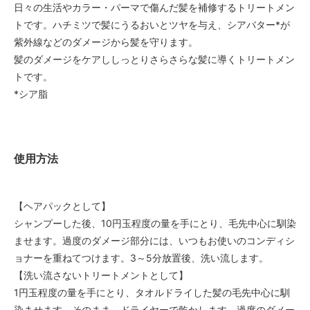
日々の生活やカラー・パーマで傷んだ髪を補修するトリートメン
トです。ハチミツで髪にうるおいとツヤを与え、シアバター*が
紫外線などのダメージから髪を守ります。
髪のダメージをケアししっとりさらさらな髪に導くトリートメン
トです。
*シア脂
使用方法
【ヘアパックとして】
シャンプーした後、10円玉程度の量を手にとり、毛先中心に馴染
ませます。過度のダメージ部分には、いつもお使いのコンディシ
ョナーを重ねてつけます。3～5分放置後、洗い流します。
【洗い流さないトリートメントとして】
1円玉程度の量を手にとり、タオルドライした髪の毛先中心に馴
染ませます。そのまま、ドライヤーで乾かします。過度のダメー