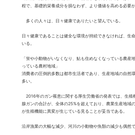
程で、基礎的栄養成分を損なわず、より価値を高める必要
多くの人々は、日々健康でありたいと望んでいる。
日々健康であることは健全な環境が持続できなければ、生
いる。
「蛍や小動物がいなくなり、鮎も住めなくなっている農産
っている農村地域」
消費者の圧倒的多数は都市生活者であり、生産地域の自然
多い。
2016年のガン罹患に関する厚生労働省の発表では、生殖
腺ガンの合計が、全体の25%を超えており、農業生産地域
が生殖機能に異変が生じている見ることが妥当である。
沿岸漁業の大幅な減少、河川の小動物や魚類の減少も偶然