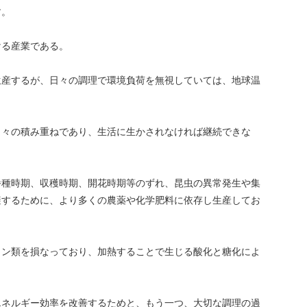
す。
ける産業である。
生産するが、日々の調理で環境負荷を無視していては、地球温
日々の積み重ねであり、生活に生かされなければ継続できな
播種時期、収穫時期、開花時期等のずれ、昆虫の異常発生や集
避するために、より多くの農薬や化学肥料に依存し生産してお
。
ミン類を損なっており、加熱することで生じる酸化と糖化によ
エネルギー効率を改善するためと、もう一つ、大切な調理の過