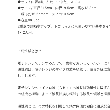
●セット内容/鍋、ふた、中ぶた、スノコ
●サイズ/ 直径21.5cm 内径18.5cm 高さ13.8cm
幅ふた15.5cmcm スノコ10.5cm
●容量/800cc
2重蓋で熱効率アップ。下ごしらえにも使いやすい基本タイ
1～2人用。
・磁性鍋とは？
電子レンジでチンするだけで、食材がおいしくヘルシーに
磁性鍋は、電子レンジのマイクロ波を吸収し、遠赤外線に
しくします。
電子レンジのマイクロ波（ＧＨｚ）の波長は強磁性に吸収
の組成と構造によって波長転換し輻射する波長の領域と温
磁性鍋とは、その特長を利用して鍋の内側に独自に組成配合