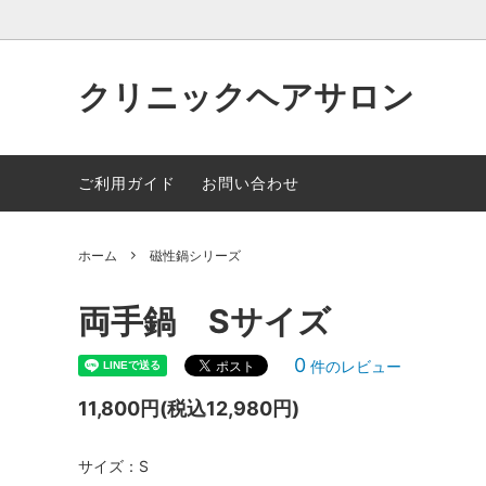
クリニックヘアサロン
NMN7500
ロイヤルシリーズ
シャン
ご利用ガイド
お問い合わせ
ハレヒナシリーズ
TBK/
ック化
ホーム
磁性鍋シリーズ
幹細胞化粧品
頭皮用
両手鍋 Sサイズ
0
件のレビュー
11,800円(税込12,980円)
サイズ：S