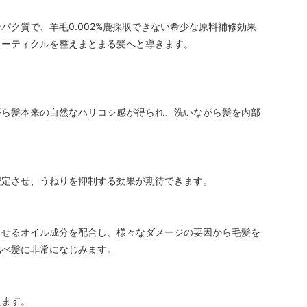
ク質で、羊毛0.002%鹿採取できない希少な原料補修効果
ューティクルを整えまとまる髪へと導きます。
。
がら髪本来の自然なハリコシ感が得られ、洗いながら髪を内部
安定させ、うねりを抑制する効果が期待できます。
させるオイル成分を配合し、様々なダメージの要因から毛髪を
比べ髪に非常になじみます。
えます。