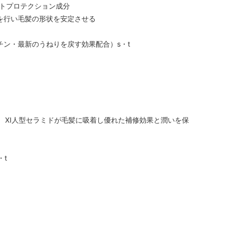
トプロテクション成分
を行い毛髪の形状を安定させる
ン・最新のうねりを戻す効果配合）s・t
A Ⅺ人型セラミドが毛髪に吸着し優れた補修効果と潤いを保
・t