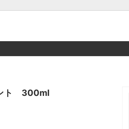
プー
トリートメント
佐賀県加唐島の椿油100%オーガニ
磁性鍋シリーズ
粧品
化粧水
髪と腸のケア
ト 300ml