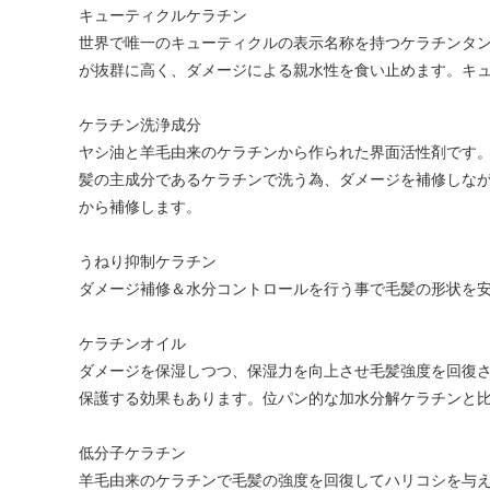
キューティクルケラチン
世界で唯一のキューティクルの表示名称を持つケラチンタンパ
が抜群に高く、ダメージによる親水性を食い止めます。キ
ケラチン洗浄成分
ヤシ油と羊毛由来のケラチンから作られた界面活性剤です
髪の主成分であるケラチンで洗う為、ダメージを補修しな
から補修します。
うねり抑制ケラチン
ダメージ補修＆水分コントロールを行う事で毛髪の形状を
ケラチンオイル
ダメージを保湿しつつ、保湿力を向上させ毛髪強度を回復
保護する効果もあります。位パン的な加水分解ケラチンと
低分子ケラチン
羊毛由来のケラチンで毛髪の強度を回復してハリコシを与