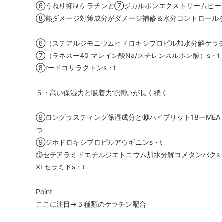
⑥うねり抑制ケラチンと⑦ジカルボンエクストリームヒー
⑧熱ダメージ対策成分がダメージ補修＆水分コントロール
⑥（ステアルジモニウムヒドロキシプロピル加水分解ケラチ
⑦（ラネスー40 マレイン酸Na/スチレンスルホン酸）s・t
⑧rードコサラクトンs・t
５・高い保湿力と吸着力で潤いが長く続く
⑨ロングラスティング保湿成分と⑩ハイブリット18ーME
つ
⑨ジホドロキシプロピルアウギニンs・t
⑩セテアラミドエチルジエトニウム加水分解コメタンパクs
Ⅺ セラミドs・t
Point
ここに注目→５種類のケラチン配合