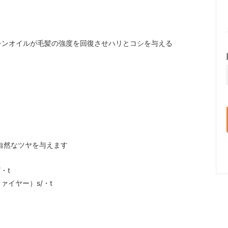
ンオイルが毛髪の強度を回復させハリとコシを与える
自然なツヤを与えます
・t
イヤー）s/・t