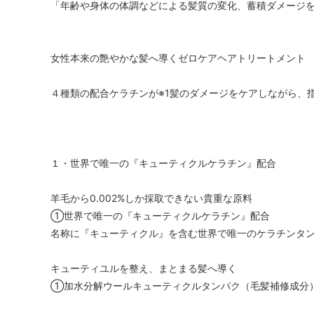
「年齢や身体の体調などによる髪質の変化、蓄積ダメージ
女性本来の艶やかな髪へ導くゼロケアヘアトリートメント
４種類の配合ケラチンが※1髪のダメージをケアしながら、
１・世界で唯一の『キューティクルケラチン』配合
羊毛から0.002%しか採取できない貴重な原料
①世界で唯一の『キューティクルケラチン』配合
名称に『キューティクル』を含む世界で唯一のケラチンタ
キューティユルを整え、まとまる髪へ導く
①加水分解ウールキューティクルタンパク（毛髪補修成分）s